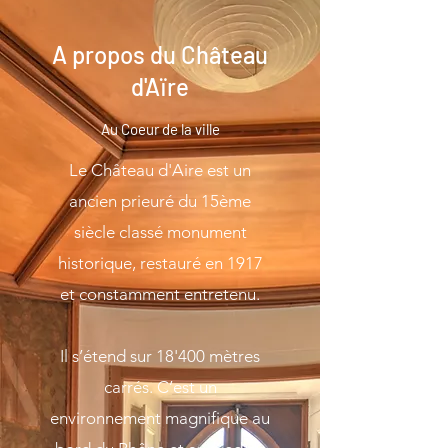
A propos du Château
d'Aïre
Au Coeur de la ville
Le Château d'Aire est un
ancien prieuré du 15ème
siècle classé monument
historique, restauré en 1917
et constamment entretenu.
Il s’étend sur 18'400 mètres
carrés. C’est un
environnement magnifique au