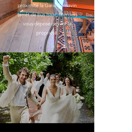
proximité la Gare Cornavin
(arrêt de bus Isaac-Mercier)
vous dépose devant la
propriété.​