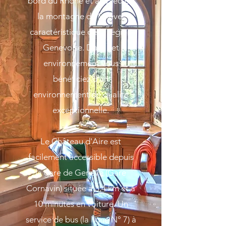
bord du Rhône et au pied de
la montagne du Salève,
caractéristique de la région
Genevoise. Dans cet
environnement vous
bénéficiez d'un
environnement de qualité
exceptionnelle.​
Le Château d'Aire est
facilement accessible depuis
la gare de Genève (Gare
Cornavin) située à 3,4 km et à
10 minutes en voiture. Un
service de bus (la ligne N° 7) à